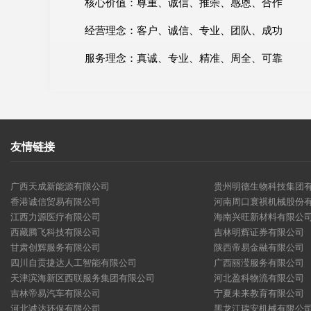
核心价值：尊重、诚信、推崇、感恩、合作
经营理念：客户、诚信、专业、团队、成功
服务理念：真诚、专业、精准、周全、可靠
友情链接
广西天成新能源有限公司
贵州明德生物科技集团
香港诚信贸易有限公司
河南周口寰祺机械股份
江西力源医疗有限公司
海南兴旺新材料有限公
西藏腾飞科技有限公司
吉林明辉证券有限公司
甘肃创辉服务有限公司
陕西帝易金融有限公司
四川自贡捷达人工智能有限公司
广西丽滢服务有限公司
天津滨海新区西联服务集团有限公司
河北盈科物流有限公司
吉林帝易汽车有限公司
宁夏未来教育有限公司
河北诚达环保有限公司
黑龙江瑞安机械有限公